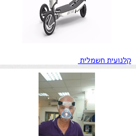
REMstar Auto with A-Flex
APAP אוטומטי, עם טכנולוגית A-FLEX ,
כרטיס זכרון לשמירת נתוני שינה
1
2
3
>
SmartCard , מסדרת M-Serie
האתר נבנה ע"י קידום פלוס