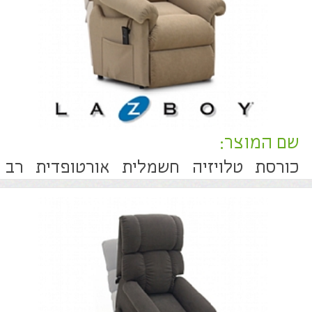
שם המוצר:
כורסת טלויזיה חשמלית אורטופדית רב
תכליתית .שני מנועים לשליטה נפרדת
בקימה ובשכיבה .תמיכה אידיאלית
במשענת הגב .ניתנת לכיוונון עד למצב
שכיבה ולעזרה בקימה (ניתן לעצור בכול
זווית )
SAFE SEATING- מנגנון בטיחות מיוחד
ובלעדי לישיבה בטוחה.
גיבוי סוללות למקרה של הפסקת חשמל .
הדום רגליים רציף ומרופד (CHAISE)
ריפוד איכותי ונעים למגע .
שם המוצר:
כורסת טלויזיה חשמלית אורטופדית רב
תכליתית .שני מנועים לשליטה נפרדת
בקימה ובשכיבה .תמיכה אידיאלית
במשענת הגב .ניתנת לכיוונון עד למצב
שכיבה ולעזרה בקימה (ניתן לעצור בכול