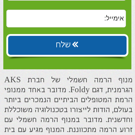
בעולם, הודות לייצורו בטכנולוגיה משוכללת
וחדשנית. מדובר במנוף הרמה חשמלי עם
זרוע הרמה מתכווננת. המנוף מגיע עם בית
סוללה הניתנת להסרה לתנאי ניידות
אופטימליים.
המתקן מגיע עם מספר אביזרים נלווים:
ערסל, משקל, מוטות פריסה, וגלגלים
המאפשרים תנועתיות גמישה. בנוסף מצויד
המנוף במתג חירום וארבעה מתלים
איכותיים להרמה בטיחותית גם במשקלים
גבוהים.
מנוף ההרמה מגיע ערסל מקורי, אך ניתן
לרכוש בנפרד ערסלים שונים המתאימים
למצבים שונים של המטופל.
מנוף הרמה חשמלי של חברת AKS
הגרמנית, דגם Foldy. מדובר באחד ממנופי
הרמת המטופלים הביתיים הנמכרים ביותר
בעולם, הודות לייצורו בטכנולוגיה משוכללת
וחדשנית. מדובר במנוף הרמה חשמלי עם
זרוע הרמה מתכווננת. המנוף מגיע עם בית