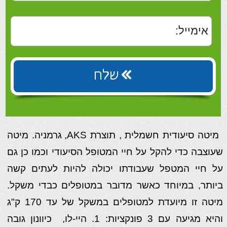
ביותר, במיוחד כאשר מדובר במטופלים כבדי משקל.
מיטה זו מיועדת למטופלים במשקל של עד 170 ק"ג
והיא מגיעה עם 3 פונקציות: 1. היי-לו, כיוונון גובה
המיטה בצורה חשמלית נוחה וקלה, על ידי לחיצה על
כפתור בשלט. 2. פול פאולר, כיוונון זווית משענת הגב 3.
כיוונון זווית משענת הרגליים כך שהמטפל יוכל להזיז
בקלות את המטופל לתנוחת ישיבה או להוריד ולהעלות
את המיטה בכדי לאפשר למטופל לרדת או לעלות
בקלות. המיטה מגיעה עם 2 מעקות משני צידי המיטה
הניתנים להורדה או הרמה פשוטה על ידי מסילות. 4
גלגלים חזקים בעלי מעצור אישי לכל גלגל, מאפשרים
ניוד פשוט ונוח ועצירה בטוחה.
מנגנון:
חשמלי
שילדה:
מתכת
חיפוי:
עץ
צבע מיטה:
עץ טבעי
מעקות:
כולל
מעמס מירבי:
170 ק"ג