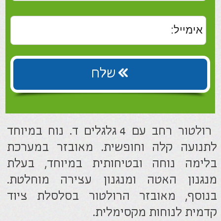
מנגנון האטה ומנגנון עצירה מוחלטת.
בנוסף, מאובזר הרולטור בסלסלת ציוד
קדמית לנוחות מקסימלית.
הרולטור בנוי בצורה רחבה מהרגיל ומורכב
מחומרים איכותיים המסוגלים לשאת
משקלים גבוהים במיוחד.
ניתן לרכוש אותו מחומר אלומיניום קל
משקל או מחומר פלדה ליציבות כפולה.
הרולטור מגיע בגובה סטנדרטי-גבוה ואינו
מתאים לנמוכי קומה!
חומר:
פלדה
צבע:
שחור-בורדו
גובה כללי:
90 ס"מ
רוחב חיצוני:
70 ס"מ
כולל מושב:
לא
רוחב מושב:
46 ס"מ
עומק מושב:
33 ס"מ
מספר גלגלים:
4 גלגלים
משקל:
6.8 ק"ג