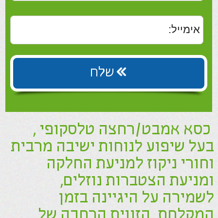
ומניעת הצטברות נוזל​ים,
לשמירה על היגיינה בזמן
המקלחת. הזווית הרחבה של
רגלי הכסא מעניקה לכסא יציבות
נוספת. לכסא מסגרת אלומיניום
חזקה, בטוחה וקלת משקל. רגלי
הכסא ניתנות לשינוי גובה
באמצעות מנגנון טלסקופי. ניתן
להשיג כסא זה עם או בלי משענת,
לבחירתכם.
וחב מושב:
50 ס"מ
עומק מושב:
30 ס"מ
גובה מושב:
34-44 ס"מ
משקל:
2.9 ק"ג
מעמס מירבי:
115 ק"ג