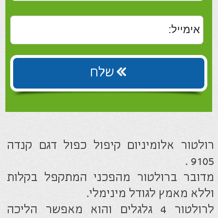
מדובר ברולטור מהפכני המתקפל בקלות
וללא מאמץ לגודל מינימלי.
לרולטור 4 גלגלים והוא מאפשר הליכה
יציבה ובטוחה ומנוחה בעת הצורך.
מגיע עם מושב למנוחה, משענת לגב ותיק
מהודר מקדימה לנשיאת חפצים
חומר:
אלומיניום
גובה מושב:
59 ס"מ
רוחב חיצוני:
67 ס"מ
כולל מושב:
כן
רוחב מושב:
33+44 ס"מ
עומק מושב:
23 ס"מ
מספר גלגלים:
4 גלגלים
משקל:
9 ק"ג
מעמס:
120 ק"ג