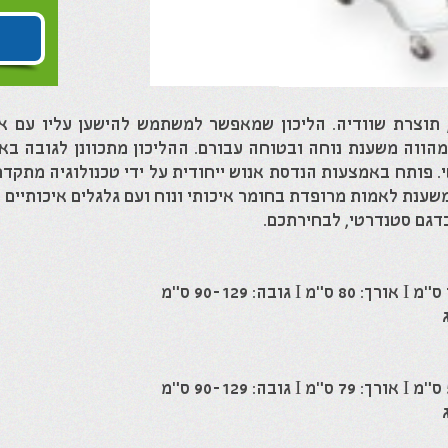
ליכון אמות הידראולי דגם GATE, תוצרת שוודיה. הליכון שמאפשר למשתמש להישען 
מהווה משענת נוחה ובטוחה עבורם. ההליכון מתכוונן לגובה ב
טי. פותח באמצעות הנדסת אנוש ייחודית על ידי טכנולוגיה מתק
שענת לאמות מרופדת בחומר איכותי ונוח ועם גלגלים איכותיים
בדגם סטנדרטי, לבחירתכם.